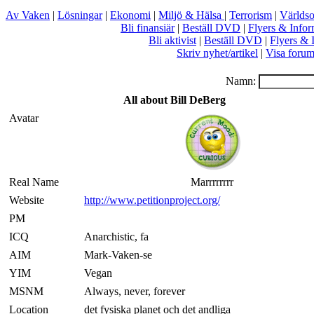
Av Vaken
|
Lösningar
|
Ekonomi
|
Miljö & Hälsa
|
Terrorism
|
Världs
Bli finansiär
|
Beställ DVD
|
Flyers & Infor
Bli aktivist
|
Beställ DVD
|
Flyers & 
Skriv nyhet/artikel
|
Visa foru
Namn:
All about Bill DeBerg
Avatar
Real Name
Marrrrrrrr
Website
http://www.petitionproject.org/
PM
ICQ
Anarchistic, fa
AIM
Mark-Vaken-se
YIM
Vegan
MSNM
Always, never, forever
Location
det fysiska planet och det andliga