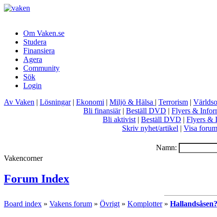
Om Vaken.se
Studera
Finansiera
Agera
Community
Sök
Login
Av Vaken
|
Lösningar
|
Ekonomi
|
Miljö & Hälsa
|
Terrorism
|
Världs
Bli finansiär
|
Beställ DVD
|
Flyers & Infor
Bli aktivist
|
Beställ DVD
|
Flyers & 
Skriv nyhet/artikel
|
Visa foru
Namn:
Vakencorner
Forum Index
Board index
»
Vakens forum
»
Övrigt
»
Komplotter
»
Hallandsåsen