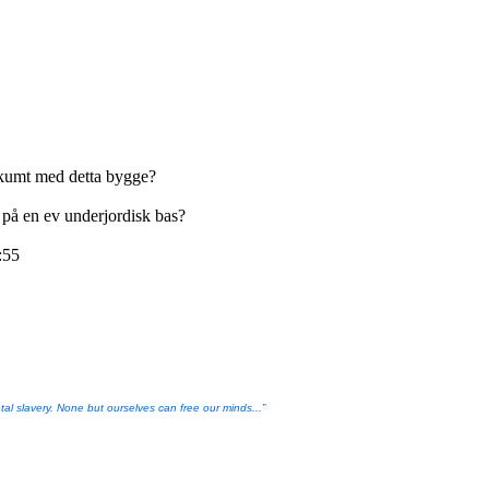
 skumt med detta bygge?
 på en ev underjordisk bas?
:55
l slavery. None but ourselves can free our minds...”