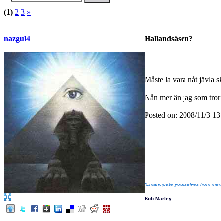
(1)
2
3
»
nazgul4
Hallandsåsen?
Måste la vara nåt jävla
Nån mer än jag som tror
Posted on: 2008/11/3 13
“Emancipate yourselves from menta
Bob Marley