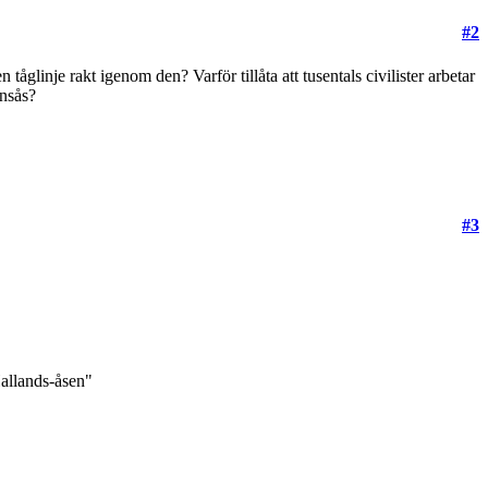
#2
tåglinje rakt igenom den? Varför tillåta att tusentals civilister arbetar
ensås?
#3
Hallands-åsen"