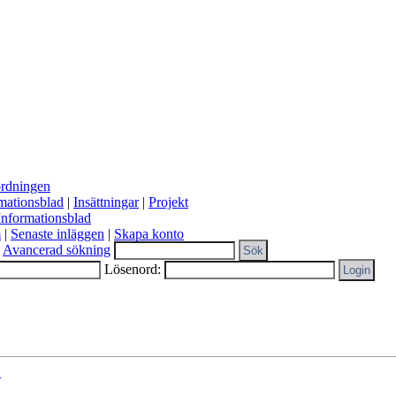
ordningen
mationsblad
|
Insättningar
|
Projekt
Informationsblad
m
|
Senaste inläggen
|
Skapa konto
Avancerad sökning
Lösenord:
?