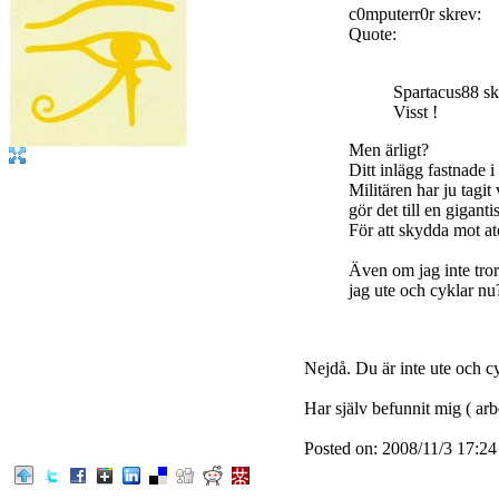
c0mputerr0r skrev:
Quote:
Spartacus88 sk
Visst !
Men ärligt?
Ditt inlägg fastnade 
Militären har ju tagi
gör det till en gigan
För att skydda mot at
Även om jag inte tror
jag ute och cyklar nu
Nejdå. Du är inte ute och cy
Har själv befunnit mig ( arbe
Posted on: 2008/11/3 17:24