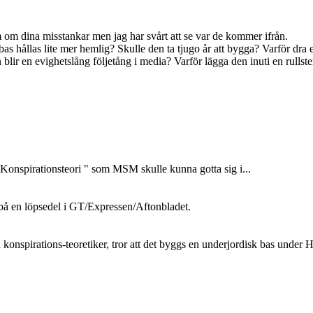
 om dina misstankar men jag har svårt att se var de kommer ifrån.
as hållas lite mer hemlig? Skulle den ta tjugo år att bygga? Varför dra en 
n blir en evighetslång följetång i media? Varför lägga den inuti en rullst
" Konspirationsteori " som MSM skulle kunna gotta sig i...
 på en löpsedel i GT/Expressen/Aftonbladet.
 konspirations-teoretiker, tror att det byggs en underjordisk bas under 