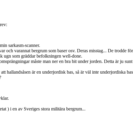
rev:
i min sarkasm-scanner.
t var och varannat bergrum som baser osv. Deras misstag... De trodde fö
tisk ugn som gräddar befolkningen well-done.
omsprängningar måste man ner en bra bit under jorden. Detta är ju sunt f
 att hallandsåsen är en underjordisk bas, så är väl inte underjordiska b
?
klar.
tat ) i en av Sveriges stora militära bergrum...