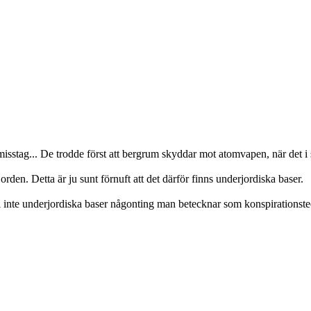
isstag... De trodde först att bergrum skyddar mot atomvapen, när det i 
den. Detta är ju sunt förnuft att det därför finns underjordiska baser.
äl inte underjordiska baser någonting man betecknar som konspirationsteo